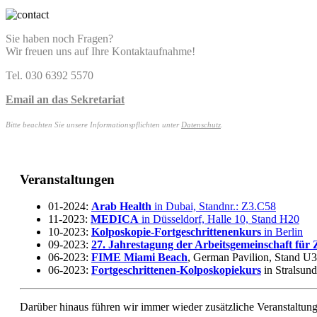
Sie haben noch Fragen?
Wir freuen uns auf Ihre Kontaktaufnahme!
Tel. 030 6392 5570
Email an das Sekretariat
Bitte beachten Sie unsere Informationspflichten unter
Datenschutz
.
Veranstaltungen
01-2024:
Arab Health
in Dubai, Standnr.: Z3.C58
11-2023:
MEDICA
in Düsseldorf, Halle 10, Stand H20
10-2023:
Kolposkopie-Fortgeschrittenenkurs
in Berlin
09-2023:
27. Jahrestagung der Arbeitsgemeinschaft für
06-2023:
FIME Miami Beach
, German Pavilion, Stand U
06-2023:
Fortgeschrittenen-Kolposkopiekurs
in Stralsun
Darüber hinaus führen wir immer wieder zusätzliche Veranstaltun