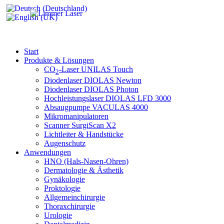
Start
Produkte & Lösungen
CO
-Laser UNILAS Touch
2
Diodenlaser DIOLAS Newton
Diodenlaser DIOLAS Photon
Hochleistungslaser DIOLAS LFD 3000
Absaugpumpe VACULAS 4000
Mikromanipulatoren
Scanner SurgiScan X2
Lichtleiter & Handstücke
Augenschutz
Anwendungen
HNO (Hals-Nasen-Ohren)
Dermatologie & Ästhetik
Gynäkologie
Proktologie
Allgemeinchirurgie
Thoraxchirurgie
Urologie