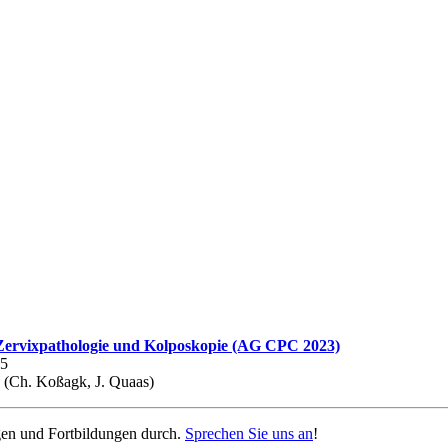
 Zervixpathologie und Kolposkopie (AG CPC 2023)
35
d (Ch. Koßagk, J. Quaas)
gen und Fortbildungen durch.
Sprechen Sie uns an
!