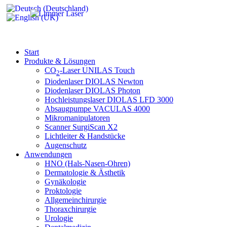
Start
Produkte & Lösungen
CO
-Laser UNILAS Touch
2
Diodenlaser DIOLAS Newton
Diodenlaser DIOLAS Photon
Hochleistungslaser DIOLAS LFD 3000
Absaugpumpe VACULAS 4000
Mikromanipulatoren
Scanner SurgiScan X2
Lichtleiter & Handstücke
Augenschutz
Anwendungen
HNO (Hals-Nasen-Ohren)
Dermatologie & Ästhetik
Gynäkologie
Proktologie
Allgemeinchirurgie
Thoraxchirurgie
Urologie