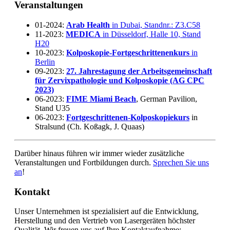
Veranstaltungen
01-2024:
Arab Health
in Dubai, Standnr.: Z3.C58
11-2023:
MEDICA
in Düsseldorf, Halle 10, Stand
H20
10-2023:
Kolposkopie-Fortgeschrittenenkurs
in
Berlin
09-2023:
27. Jahrestagung der Arbeitsgemeinschaft
für Zervixpathologie und Kolposkopie (AG CPC
2023)
06-2023:
FIME Miami Beach
, German Pavilion,
Stand U35
06-2023:
Fortgeschrittenen-Kolposkopiekurs
in
Stralsund (Ch. Koßagk, J. Quaas)
Darüber hinaus führen wir immer wieder zusätzliche
Veranstaltungen und Fortbildungen durch.
Sprechen Sie uns
an
!
Kontakt
Unser Unternehmen ist spezialisiert auf die Entwicklung,
Herstellung und den Vertrieb von Lasergeräten höchster
Qualität. Wir freuen uns auf Ihre Kontaktaufnahme: