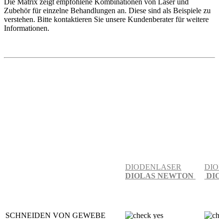
Die Matrix zeigt empfohlene Kombinationen von Laser und
Zubehör für einzelne Behandlungen an. Diese sind als Beispiele zu
verstehen. Bitte kontaktieren Sie unsere Kundenberater für weitere
Informationen.
DIODENLASER
DI
DIOLAS NEWTON
DI
SCHNEIDEN VON GEWEBE