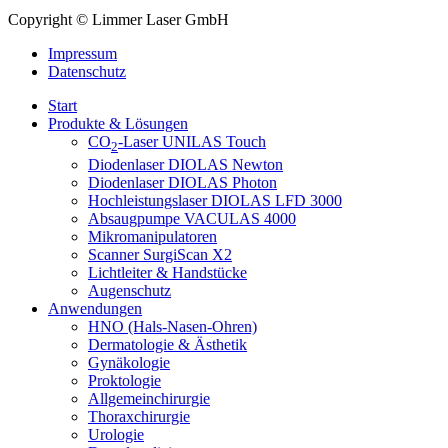
Copyright © Limmer Laser GmbH
Impressum
Datenschutz
Start
Produkte & Lösungen
CO
-Laser UNILAS Touch
2
Diodenlaser DIOLAS Newton
Diodenlaser DIOLAS Photon
Hochleistungslaser DIOLAS LFD 3000
Absaugpumpe VACULAS 4000
Mikromanipulatoren
Scanner SurgiScan X2
Lichtleiter & Handstücke
Augenschutz
Anwendungen
HNO (Hals-Nasen-Ohren)
Dermatologie & Ästhetik
Gynäkologie
Proktologie
Allgemeinchirurgie
Thoraxchirurgie
Urologie