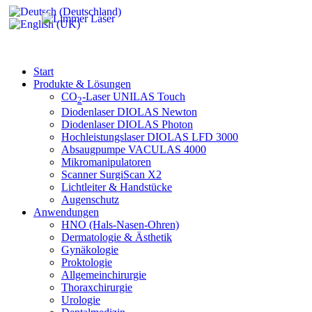
Start
Produkte & Lösungen
CO
-Laser UNILAS Touch
2
Diodenlaser DIOLAS Newton
Diodenlaser DIOLAS Photon
Hochleistungslaser DIOLAS LFD 3000
Absaugpumpe VACULAS 4000
Mikromanipulatoren
Scanner SurgiScan X2
Lichtleiter & Handstücke
Augenschutz
Anwendungen
HNO (Hals-Nasen-Ohren)
Dermatologie & Ästhetik
Gynäkologie
Proktologie
Allgemeinchirurgie
Thoraxchirurgie
Urologie